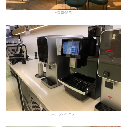
9층라운지
커피와 정수기