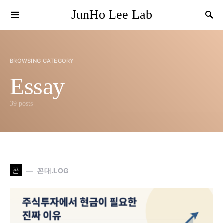
JunHo Lee Lab
BROWSING CATEGORY
Essay
39 posts
꼰
꼰대.LOG