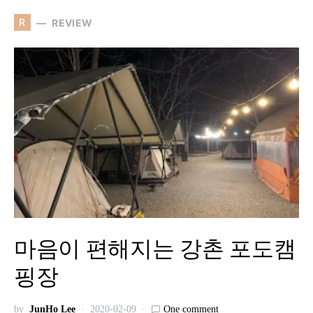
R
REVIEW
마음이 편해지는 강촌 포도캠
핑장
by
JunHo Lee
2020-02-09
One comment