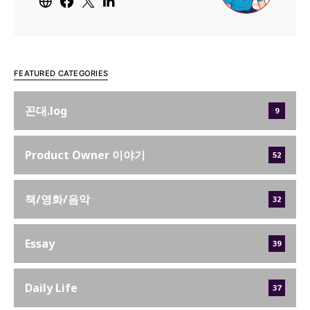
FEATURED CATEGORIES
꼰대.log
9
Product Owner 이야기
52
책/영화/음악
32
Essay
39
Daily Life
37