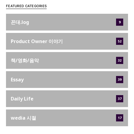
FEATURED CATEGORIES
꼰대.log
9
Product Owner 이야기
52
책/영화/음악
32
Essay
39
Daily Life
37
wedia 시절
17