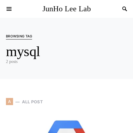
JunHo Lee Lab
BROWSING TAG
mysql
2 posts
A
ALL POST