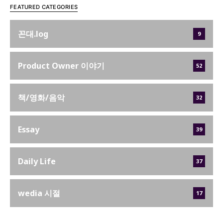
FEATURED CATEGORIES
꼰대.log
9
Product Owner 이야기
52
책/영화/음악
32
Essay
39
Daily Life
37
wedia 시절
17