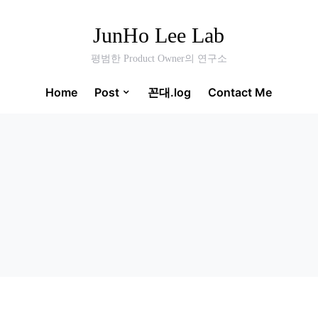
JunHo Lee Lab
평범한 Product Owner의 연구소
Home
Post
꼰대.log
Contact Me