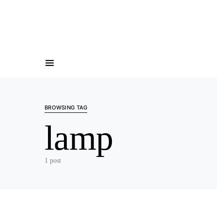
BROWSING TAG
lamp
1 post