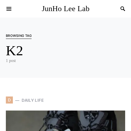
JunHo Lee Lab
BROWSING TAG
K2
1 post
D
DAILY LIFE