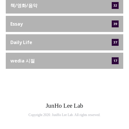
책/영화/음악
32
Essay
39
Daily Life
37
wedia 시절
17
JunHo Lee Lab
Copyright 2020. JunHo Lee Lab. All rights reserved.