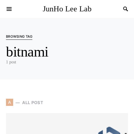
JunHo Lee Lab
BROWSING TAG
bitnami
1 post
A
ALL POST