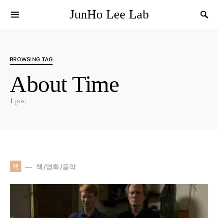
JunHo Lee Lab
BROWSING TAG
About Time
1 post
책
책/영화/음악