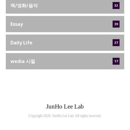
책/영화/음악
32
Essay
39
Daily Life
37
wedia 시절
17
JunHo Lee Lab
Copyright 2020. JunHo Lee Lab. All rights reserved.