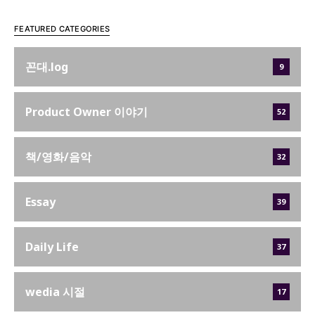
FEATURED CATEGORIES
꼰대.log
9
Product Owner 이야기
52
책/영화/음악
32
Essay
39
Daily Life
37
wedia 시절
17