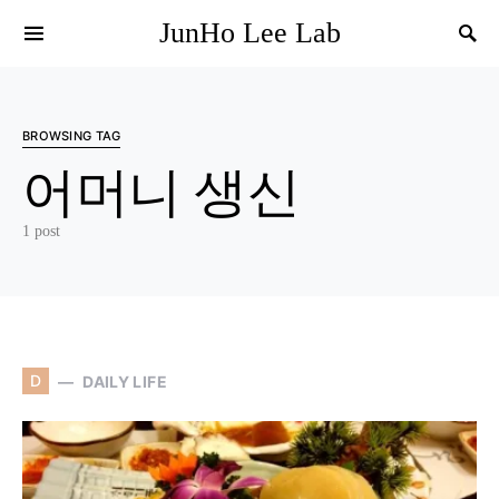
JunHo Lee Lab
BROWSING TAG
어머니 생신
1 post
D
DAILY LIFE