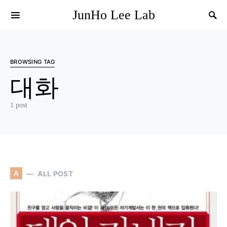
JunHo Lee Lab
BROWSING TAG
대화
1 post
A
ALL POST