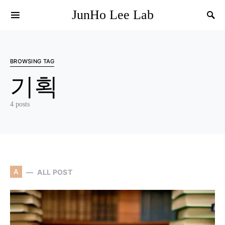
JunHo Lee Lab
BROWSING TAG
기획
4 posts
A
ALL POST