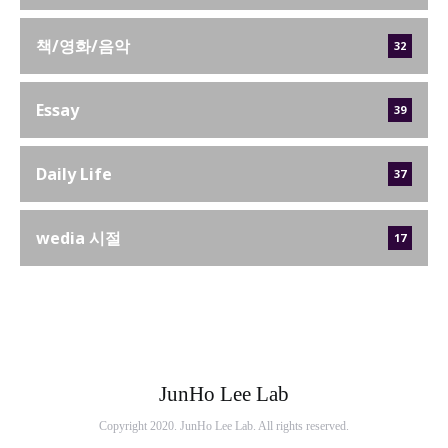
책/영화/음악
32
Essay
39
Daily Life
37
wedia 시절
17
JunHo Lee Lab
Copyright 2020. JunHo Lee Lab. All rights reserved.